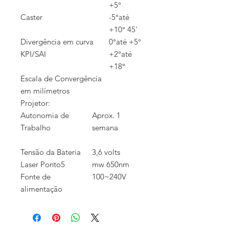
+5°
Caster
-5°até
+10° 45'
Divergência em curva
0°até +5°
KPI/SAI
+2°até
+18°
Escala de Convergência
em milímetros
Projetor:
Autonomia de
Aprox. 1
Trabalho
semana
Tensão da Bateria
3,6 volts
Laser Ponto5
mw 650nm
Fonte de
100~240V
alimentação