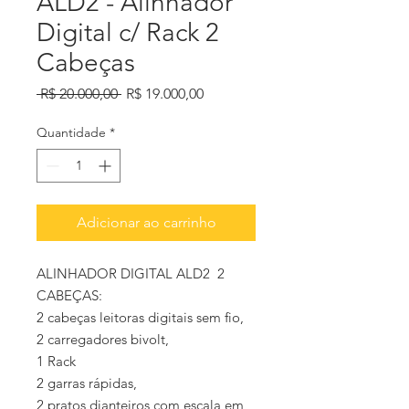
ALD2 - Alinhador
Digital c/ Rack 2
Cabeças
Preço
Preço
 R$ 20.000,00 
R$ 19.000,00
normal
promocional
Quantidade
*
Adicionar ao carrinho
ALINHADOR DIGITAL ALD2 2
CABEÇAS:
2 cabeças leitoras digitais sem fio,
2 carregadores bivolt,
1 Rack
2 garras rápidas,
2 pratos dianteiros com escala em