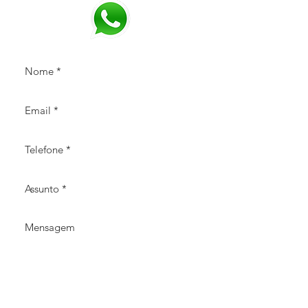
Temporização do display: Apaga o
backlight a cada 2 min
Temporização do laser: Programável
de 5, 10 ou 20 min
Temporização geral: Desliga
totalmente o equipamento após 30
minutos